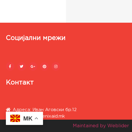
Социјални мрежи
Контакт
Адреса: Иван Аговски бр.12
contact@3dfenixaid.mk
MK
Maintained by Weblider