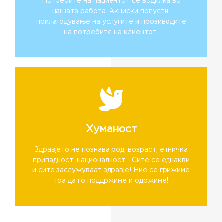
Потребите на пациентот се водилка во
нашата работа. Акциски попусти,
прилагодување на услугите и прозиводите
на потребите на клиентот.
Хуманост
Кратко инфо..
Здравјето не познава род, возраст, етничка
припадност, националност... Сите се еднакви
и сите заслужуваат здравје! Ние се грижиме
тоа да го поддржиме и одржиме!